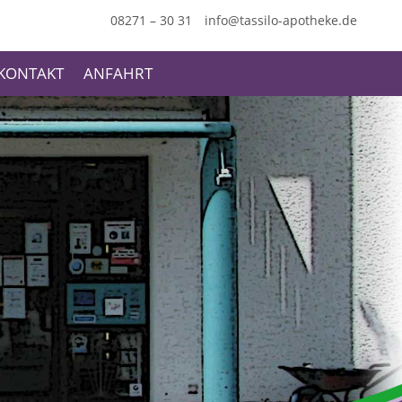
08271 – 30 31
info@tassilo-apotheke.de
KONTAKT
ANFAHRT