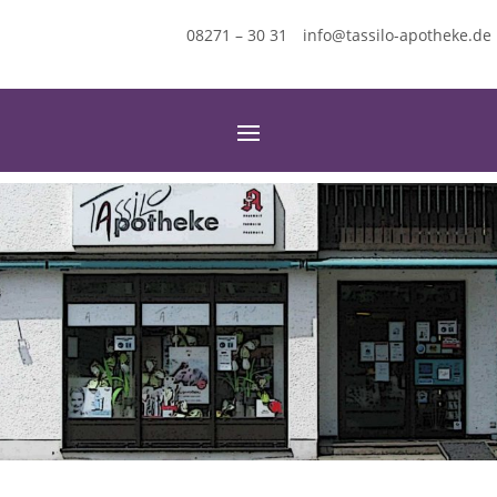
08271 – 30 31
info@tassilo-apotheke.de